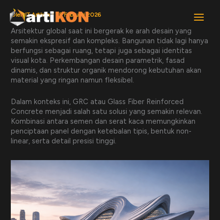
Lewati
ke
Oleh
IT Artikon
/
25 Februari 2026
konten
Arsitektur global saat ini bergerak ke arah desain yang
semakin ekspresif dan kompleks. Bangunan tidak lagi hanya
berfungsi sebagai ruang, tetapi juga sebagai identitas
visual kota. Perkembangan desain parametrik, fasad
dinamis, dan struktur organik mendorong kebutuhan akan
material yang ringan namun fleksibel.
Dalam konteks ini, GRC atau Glass Fiber Reinforced
Concrete menjadi salah satu solusi yang semakin relevan.
Kombinasi antara semen dan serat kaca memungkinkan
penciptaan panel dengan ketebalan tipis, bentuk non-
linear, serta detail presisi tinggi.