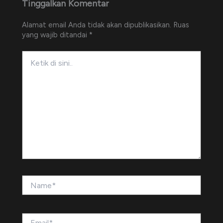
Tinggalkan Komentar
Alamat email Anda tidak akan dipublikasikan.
Ruas
yang wajib ditandai
*
Ketik
di
sini..
Name*
Email*