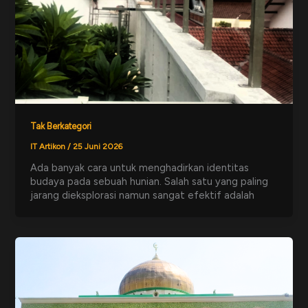
Tak Berkategori
IT Artikon
/
25 Juni 2026
Ada banyak cara untuk menghadirkan identitas
budaya pada sebuah hunian. Salah satu yang paling
jarang dieksplorasi namun sangat efektif adalah