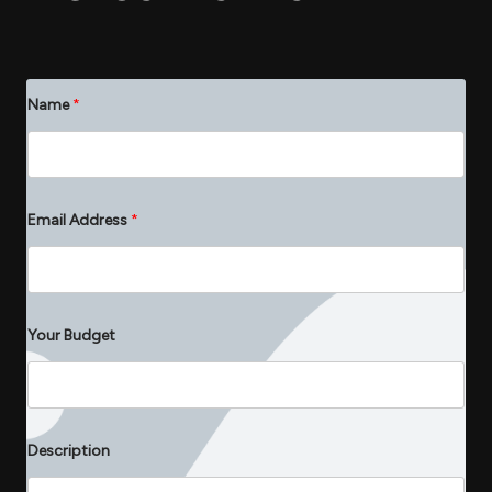
Name
*
Email Address
*
Your Budget
Y
Description
o
u
r