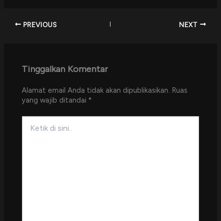
PREVIOUS
NEXT
Tinggalkan Komentar
Alamat email Anda tidak akan dipublikasikan.
Ruas
yang wajib ditandai
*
Ketik
di
sini..