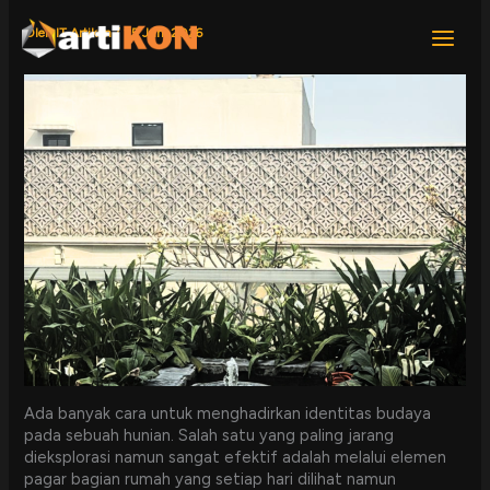
Lewati
ke
Oleh
IT Artikon
/
25 Juni 2026
konten
Ada banyak cara untuk menghadirkan identitas budaya
pada sebuah hunian. Salah satu yang paling jarang
dieksplorasi namun sangat efektif adalah melalui elemen
pagar bagian rumah yang setiap hari dilihat namun