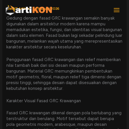
Lewati
ke
Oleh
IT Artikon
/
24 Februari 2026
konten
Gedung dengan fasad GRC krawangan semakin banyak
digunakan dalam arsitektur modern karena mampu
memadukan estetika, fungsi, dan identitas visual bangunan
dalam satu elemen. Fasad bukan lagi sekadar pelindung luar
bangunan, melainkan wajah utama yang merepresentasikan
karakter arsitektur secara keseluruhan.
Penggunaan fasad GRC krawangan dan relief memberikan
nilai tambah baik dari sisi desain maupun performa
bangunan. Material GRC memungkinkan pembentukan
motif geometris, floral, maupun relief tiga dimensi dengan
presisi tinggi, sehingga desain dapat disesuaikan dengan
kebutuhan konsep arsitektur.
Karakter Visual Fasad GRC Krawangan
Fasad GRC krawangan dikenal dengan pola berlubang yang
terstruktur dan berulang. Motif tersebut dapat berupa
pola geometris modern, arabesque, maupun desain