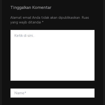
Tinggalkan Komentar
Alamat email Anda tidak akan dipublikasikan.
Ruas
yang wajib ditandai
*
Ketik
di
sini..
Name*