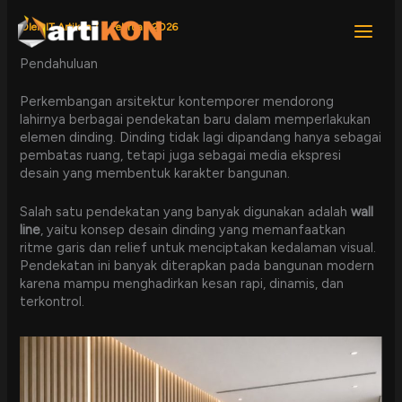
Lewati
ke
Oleh
IT Artikon
/
2 Februari 2026
konten
Pendahuluan
Perkembangan arsitektur kontemporer mendorong
lahirnya berbagai pendekatan baru dalam memperlakukan
elemen dinding. Dinding tidak lagi dipandang hanya sebagai
pembatas ruang, tetapi juga sebagai media ekspresi
desain yang membentuk karakter bangunan.
Salah satu pendekatan yang banyak digunakan adalah
wall
line
, yaitu konsep desain dinding yang memanfaatkan
ritme garis dan relief untuk menciptakan kedalaman visual.
Pendekatan ini banyak diterapkan pada bangunan modern
karena mampu menghadirkan kesan rapi, dinamis, dan
terkontrol.