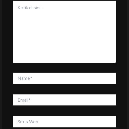
Ketik
di
sini..
Name*
Email*
Situs
Web