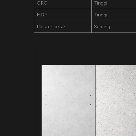
GRC
Tinggi
MDF
Tinggi
Plester cetak
Sedang