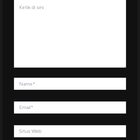
Ketik
di
sini..
Name*
Email*
Situs
Web